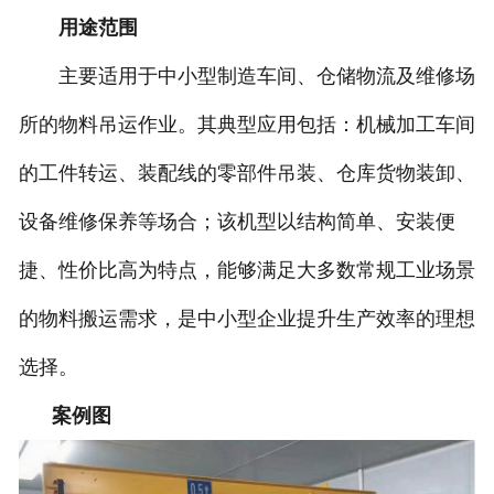
用途范围
湖北BX型墙壁式悬臂起重机
主要适用于中小型制造车间、仓储物流及维修场
-
湖北工字钢式墙壁式悬臂起重机
所的物料吊运作业。其典型应用包括：机械加工车间
-
湖北柔性轨道式墙壁式悬臂起重机
的工件转运、装配线的零部件吊装、仓库货物装卸、
-
湖北铝合金轨道式墙壁式悬臂起重
设备维修保养等场合；该机型以结构简单、安装便
捷、性价比高为特点，能够满足大多数常规工业场景
机
的物料搬运需求，是中小型企业提升生产效率的理想
湖北BZQ智能折臂式起重机
选择。
-
湖北BZQ-A前置葫芦
案例图
-
湖北BZQ-B后置葫芦