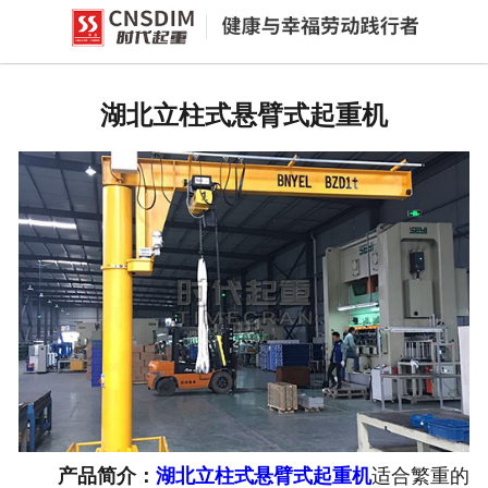
网站首页
湖北环链电动葫芦
湖北立柱式悬臂式起重机
-
湖北PK型电动环链葫芦
-
湖北欧式电动环链葫芦(同轴手柄
款)
湖北智能提升机
-
湖北H系列智能提升机
-
湖北J系列智能提升机
-
湖北v系列智能提升机
产品简介：
湖北立柱式悬臂式起重机
适合繁重的