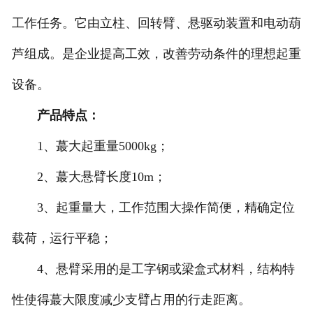
工作任务。它由立柱、回转臂、悬驱动装置和电动葫
湖北KBK组合式悬挂起重机
芦组成。是企业提高工效，改善劳动条件的理想起重
-
湖北KBK柔性组合式悬挂起重机
设备。
-
湖北KBK-C刚性组合式悬挂起重机
产品特点：
-
湖北KBK-L铝合金轨道悬挂起重机
1、蕞大起重量5000kg；
湖北BZ型立柱式悬臂式起重机
2、蕞大悬臂长度10m；
-
湖北柔性轨道式悬臂起重机
3、起重量大，工作范围大操作简便，精确定位
载荷，运行平稳；
-
湖北刚性轨道式悬臂起重机
4、悬臂采用的是工字钢或梁盒式材料，结构特
-
湖北工字钢式悬臂起重机
性使得蕞大限度减少支臂占用的行走距离。
-
湖北铝合金轨道式悬臂起重机