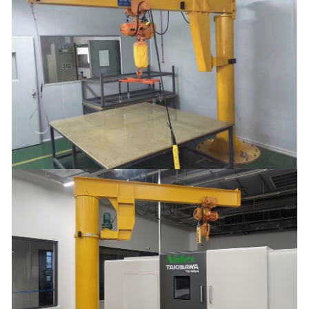
-
湖北BZQ-C中置葫芦