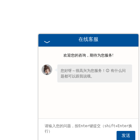
湖北BX型墙壁式悬臂起重机
-
湖北工字钢式墙壁式悬臂起重机
在线客服
-
湖北柔性轨道式墙壁式悬臂起重机
欢迎您的咨询，期待为您服务!
-
湖北铝合金轨道式墙壁式悬臂起重
您好呀～很高兴为您服务！😊 有什么问
题都可以跟我说哦。
机
湖北BZQ智能折臂式起重机
-
湖北BZQ-A前置葫芦
-
湖北BZQ-B后置葫芦
发送