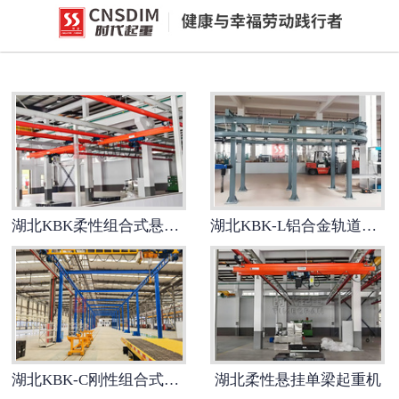
网站首页
湖北环链电动葫芦
-
湖北PK型电动环链葫芦
-
湖北欧式电动环链葫芦(同轴手柄
款)
湖北KBK柔性组合式悬挂起重机
湖北KBK-L铝合金轨道式悬挂起重机
湖北智能提升机
-
湖北H系列智能提升机
-
湖北J系列智能提升机
湖北KBK-C刚性组合式悬挂起重机
湖北柔性悬挂单梁起重机
-
湖北v系列智能提升机