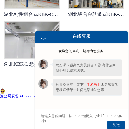
湖北BX型墙壁式悬臂起重机
湖北铝合金轨道式KBK-L悬挂起重机
湖北刚性组合式KBK-C悬挂起重机
-
湖北工字钢式墙壁式悬臂起重机
在线客服
-
湖北柔性轨道式墙壁式悬臂起重机
欢迎您的咨询，期待为您服务!
-
湖北铝合金轨道式墙壁式悬臂起重
湖北KBK-L 悬挂式铝合金轨道起重机
您好呀～很高兴为您服务！😊 有什么问
题都可以跟我说哦。
机
如果您愿意，留下
【手机号】
🔔后续有优
湖北BZQ智能折臂式起重机
惠和详情第一时间电话通知您哦。
豫公网安备 41072702000350号
-
湖北BZQ-A前置葫芦
-
湖北BZQ-B后置葫芦
发送