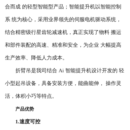
合而成 的轻型智能型产品；智能提升机以智能控制
湖北KBK组合式悬挂起重机
系 统为核心，采用业界领先的伺服电机驱动系统，
-
湖北KBK柔性组合式悬挂起重机
结合精密级行星齿轮减速机，真正实现了物料 搬运
-
湖北KBK-C刚性组合式悬挂起重机
和部件装配的高速、精准和安全，为企业 大幅提高
-
湖北KBK-L铝合金轨道悬挂起重机
生产效率、降低人力成本。
湖北BZ型立柱式悬臂式起重机
折臂吊是我司结合 Ai 智能提升机设计开发的 轻
小型起吊设备，具备安装方便，能曲能伸， 操作灵
-
湖北柔性轨道式悬臂起重机
活，体积小巧等特点。
-
湖北刚性轨道式悬臂起重机
产品优势
-
湖北工字钢式悬臂起重机
1.速度可控
-
湖北铝合金轨道式悬臂起重机