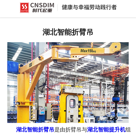
网站首页
湖北环链电动葫芦
湖北智能折臂吊
-
湖北PK型电动环链葫芦
-
湖北欧式电动环链葫芦(同轴手柄
款)
湖北智能提升机
-
湖北H系列智能提升机
-
湖北J系列智能提升机
湖北智能折臂吊
是由折臂吊与
湖北智能提升机
组
-
湖北v系列智能提升机