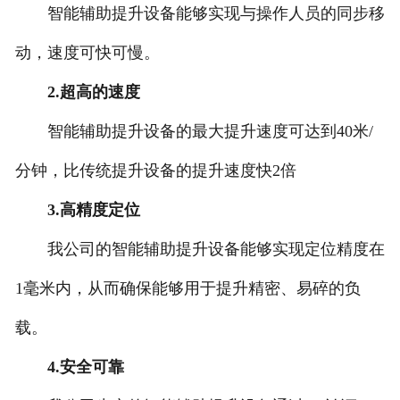
智能辅助提升设备能够实现与操作人员的同步移
湖北BX型墙壁式悬臂起重机
动，速度可快可慢。
-
湖北工字钢式墙壁式悬臂起重机
2.超高的速度
智能辅助提升设备的最大提升速度可达到40米/
-
湖北柔性轨道式墙壁式悬臂起重机
分钟，比传统提升设备的提升速度快2倍
-
湖北铝合金轨道式墙壁式悬臂起重
3.高精度定位
机
我公司的智能辅助提升设备能够实现定位精度在
湖北BZQ智能折臂式起重机
1毫米内，从而确保能够用于提升精密、易碎的负
-
湖北BZQ-A前置葫芦
载。
-
湖北BZQ-B后置葫芦
4.安全可靠