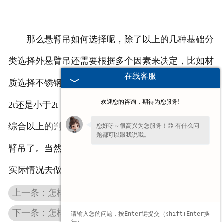
那么悬臂吊如何选择呢，除了以上的几种基础分
类选择外悬臂吊还需要根据多个因素来决定，比如材
在线客服
质选择不锈钢还是碳钢，经常搬运物料的重量是大于
欢迎您的咨询，期待为您服务!
2t还是小于2t，驱动类型是电动还是气动还是手动。
综合以上的判断后就可以选择一台适合自己厂区的悬
您好呀～很高兴为您服务！😊 有什么问
题都可以跟我说哦。
臂吊了。当然还有许多非标的悬臂吊需要根据现场的
实际情况去做判断的。
上一条：怎样保养湖北环链电动葫芦，有那些维护点？
下一条：怎样防止湖北悬臂吊链条磨损，有那些妙招