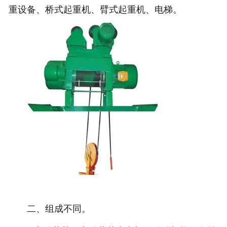
重设备、桥式起重机、臂式起重机、电梯。
二、组成不同。