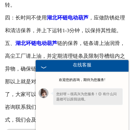
转。
四：长时间不使用
湖北环链电动葫芦
，应做防锈处理
和清洁保养，并上下运转1-3分钟，以保持其性能。
五、
湖北环链电动葫芦
链的保养，链条请上油润滑，
高尘工厂请上油，并定期清理链条及限制导槽组内之
在线客服
异物，确保链条及导槽组内之。
欢迎您的咨询，期待为您服务!
那以上就是对于环链电动葫芦的5个保养要点的介绍
了，大家可以了解一下，有什么问题和需要，可随时
您好呀～很高兴为您服务！😊 有什么问
题都可以跟我说哦。
咨询联系我们！也可直接在网站上留下您的联系方
式，我们会及时与您联系！