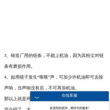
3、铸造厂用的链条，不能上机油，因为其粉尘对链
条有磨损作用。
4、如用链子发生“喀喀”声，可加少许机油即可去除
声响，当声响没有后，不可再加机油。
在线客服
那以上就是环链电动葫芦的链条在保养方面的一些内
欢迎您的咨询，期待为您服务!
容介绍了，大家可以了解一下，有什么问题和需要，