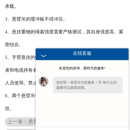
承载。
3、悬臂吊的缓冲板不得冲压。
4、悬挂重物的绳索强度需要严格测试，其自身强度高、紧
密结合。
在线客服
5、手臂悬挂的物品不得装载，手臂悬挂时不得重视。经营
欢迎您的咨询，期待为您服务!
者和电缆持有者不得随意离职。当手臂悬架运行时，禁止
您好呀～很高兴为您服务！😊 有什么问
人员使用。禁止在轨道上或在平台上行走或进行修理。
题都可以跟我说哦。
6、两个悬臂吊钩在取代主钩和次钩并且高度相似时，应悬
挂。
上一条：悬臂吊使用过程中容易受到哪些损伤？