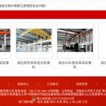
组装过程中需要注意哪些安全问题？
梁起重
湖北刚性单梁组合起重
湖北KBK悬挂单梁起重
湖
机
机
|
新闻中心
|
公司概况
|
资质荣誉
|
备有限公司
联系电话：189-3736-2866
公司邮箱：
公司地址：河南封丘尹岗工业区
豫I
智能提升机质量怎么样?河南省时代输送设备有限公司承接悬臂起重机,BZ立柱悬臂吊,B
豫公网安备 41072702000350号
热门城市推广:
青岛
成都
徐州
天津
湖北
上海
山西
江苏