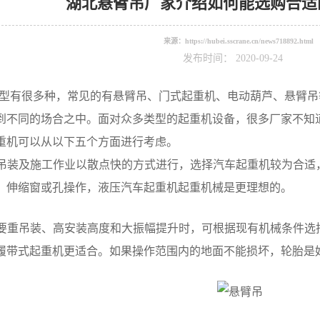
湖北悬臂吊厂家介绍如何能选购合适
来源：
https://hubei.sscrane.cn/news718892.html
发布时间： 2020-09-24
型有很多种，常见的有悬臂吊、门式起重机、电动葫芦、悬臂吊
到不同的场合之中。面对众多类型的起重机设备，很多厂家不知
重机可以从以下五个方面进行考虑。
、吊装及施工作业以散点快的方式进行，选择汽车起重机较为合
，伸缩窗或孔操作，液压汽车起重机起重机械是更理想的。
需要重吊装、高安装高度和大振幅提升时，可根据现有机械条件
履带式起重机更适合。如果操作范围内的地面不能损坏，轮胎是