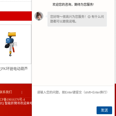
欢迎您的咨询，期待为您服务!
2024-05-30
您好呀～很高兴为您服务！😊 有什么问
题都可以跟我说哦。
北PK环链电动葫芦
湖北PK型环链电动葫芦
联系我们
|
网站地图
|
CP备19016376号-4
ZQ 智能折臂吊欢迎来电生产定制款!
技术支持：中企电商
发送