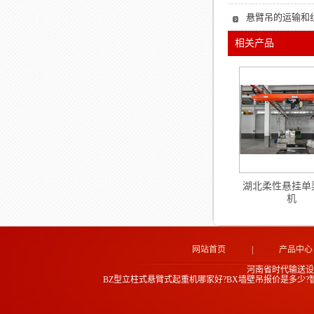
悬臂吊的运输和
相关产品
湖北柔性悬挂单
机
网站首页
|
产品中心
河南省时代输送设
BZ型立柱式悬臂式起重机哪家好?BX墙壁吊报价是多少?