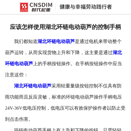
网站首页
产品中心
应该怎样使用湖北环链电动葫芦的控制手柄
新闻中心
我们都知道
湖北环链电动葫芦
是通过电机来带动整个
公司概况
葫芦运转，从而实现货物上升和下降，这主要是通过
湖北
资质荣誉
环链电动葫芦
上的手柄按钮操作。在手柄按钮操作中应当
企业文化
注意这些：
联系我们
湖北环链电动葫芦
采用轻重量级按钮控制不仅具有防
雨功能而且反应灵敏，标准的环链电动葫芦操作手柄电压
24V-36V
低电压控制，低电压可以有效保护操作者以防止受
到点击伤害。
环链电动葫芦手柄上有上升和下降的按钮，只需轻轻