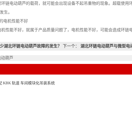
过环链电动葫芦的载荷，就可能会出现设备不起吊重物的现象。超载使用
发生。
芦的电机性能不好
电机性能不好，就属于产品质量问题了，电机性能不好，可能会造成环链
少湖北环链电动葫芦故障的发生？
下一个：
湖北环链电动葫芦与微型电
电动葫芦
 KBK 轨道 车间模块化吊装系统
造，环链电动葫芦低净空适配避坑方法
钢丝绳葫芦对比：选型时该关注哪些差异
效实践：环链电动葫芦在装卸堆垛场景的应用观察