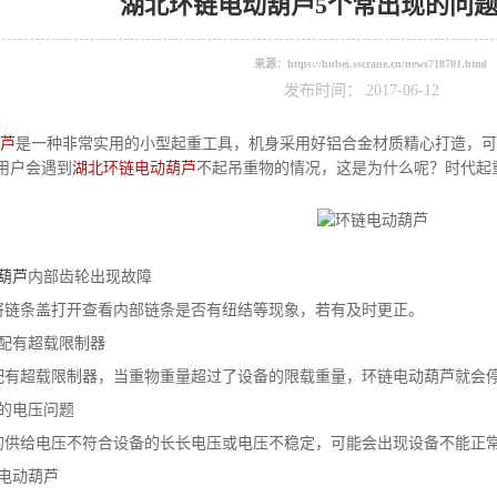
湖北环链电动葫芦5个常出现的问
来源：
https://hubei.sscrane.cn/news718701.html
发布时间： 2017-06-12
芦
是一种非常实用的小型起重工具，机身采用好铝合金材质精心打造，可
用户会遇到
湖北环链电动葫芦
不起吊重物的情况，这是为什么呢？时代起
葫芦
内部齿轮出现故障
将链条盖打开查看内部链条是否有纽结等现象，若有及时更正。
芦配有超载限制器
配有超载限制器，当重物重量超过了设备的限载重量，环链电动葫芦就会
的电压问题
的供给电压不符合设备的长长电压或电压不稳定，可能会出现设备不能正
电动葫芦