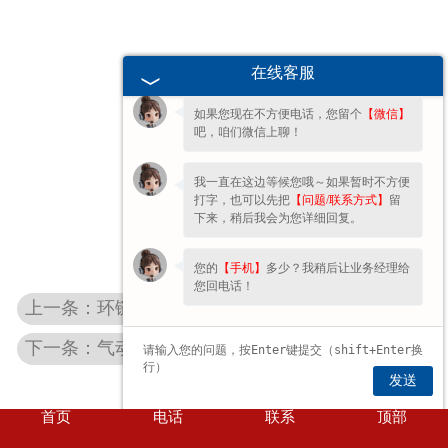
您好呀～很高兴为您服务！😊 有什么问
题都可以跟我说哦。
在线客服
如果您现在不方便电话，您留个
【微信】
吧，咱们微信上聊！
我一直在这边等候您哦～如果暂时不方便
打字，也可以先把
【问题/联系方式】
留
下来，稍后我会为您详细回复。
您的
【手机】
多少？我稍后让业务经理给
您回电话！
上一条：环链电动葫芦周期检查注意事项
下一条：气动式湖北环链电动葫芦起吊很理想的起重葫芦
发送
首页
电话
联系
顶部