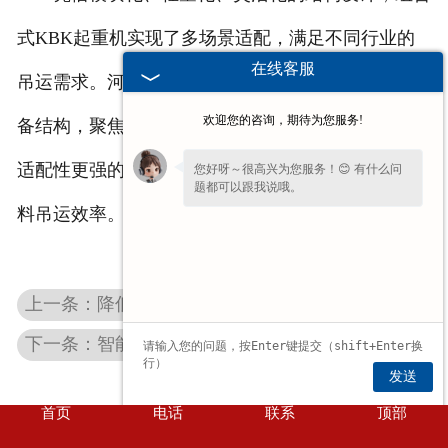
式KBK起重机实现了多场景适配，满足不同行业的
在线客服
吊运需求。河南省时代输送设备有限公司持续优化设
欢迎您的咨询，期待为您服务!
备结构，聚焦用户实际工况痛点，为各行业用户提供
适配性更强的组合式KBK起重机，助力企业提升物
您好呀～很高兴为您服务！😊 有什么问
题都可以跟我说哦。
料吊运效率。
上一条：降低设备故障概率，保障作业节奏：环链电动葫芦制动系统运维全解析
下一条：智能提升机负载感应失灵？校准步骤与参数调整方法
发送
首页
电话
联系
顶部