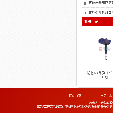
环链电动葫芦搭配
智能提升机对位
相关产品
湖北X3 系列工
升机
网站首页
|
产品中心
河南省时代输送设
BZ型立柱式悬臂式起重机哪家好?BX墙壁吊报价是多少?