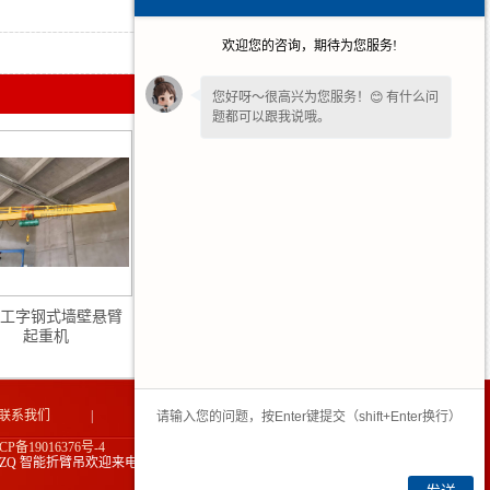
2026-07-16
欢迎您的咨询，期待为您服务!
2026-07-09
您好呀～很高兴为您服务！😊 有什么问
题都可以跟我说哦。
工字钢式墙壁悬臂
湖北柔性轨道式悬臂起
起重机
重机
联系我们
|
网站地图
|
CP备19016376号-4
ZQ 智能折臂吊欢迎来电生产定制款!
技术支持：中企电商