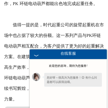
作，PK 环链电动葫芦都能出色地完成起重任务。
值得一提的是，时代起重公司的旋臂起重机在市
场中也占据了较大的份额。这一系列产品与PK环链
电动葫芦相互配合，为客户提供了更为好的起重解决
在线客服
方案。在建筑、制造等行业中，它们共同助力企业提
欢迎您的咨询，期待为您服务!
高生产效率，保障作业安全。时代起重公司凭借PK
环链电动葫芦和旋臂起重机等好产品，在起重行业持
您好呀～很高兴为您服务！😊 有什么问
题都可以跟我说哦。
续书写辉煌，为国内外的经济建设贡献着不可或缺的
力量。