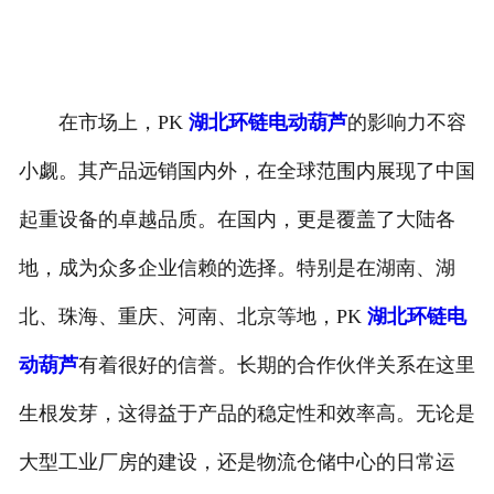
在市场上，PK
湖北环链电动葫芦
的影响力不容
小觑。其产品远销国内外，在全球范围内展现了中国
起重设备的卓越品质。在国内，更是覆盖了大陆各
地，成为众多企业信赖的选择。特别是在湖南、湖
北、珠海、重庆、河南、北京等地，PK
湖北环链电
动葫芦
有着很好的信誉。长期的合作伙伴关系在这里
生根发芽，这得益于产品的稳定性和效率高。无论是
大型工业厂房的建设，还是物流仓储中心的日常运