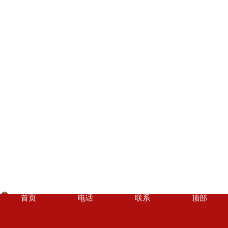
首页
电话
联系
顶部
豫公网安备 41072702000350号